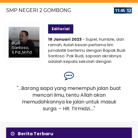
SMP NEGERI 2 GOMBONG
11
:
45
12
Editorial
19 Januari 2023
- Supel, humble, dan
Budi
ramah, itulah kesan pertama tim
Santoso,
jurnalistik bertemu dengan Bapak Budi
S.Pd.,M.Pd.
Santoso. Pak Budi, sapaan akrabnya
adalah kepala sekolah dengan
1 Maret 2026
segudang prestasi. Salah satunya ketua
Mengintegrasikan Suara
MKKS Kabupaten Kebumen...
Selengkapnya
Guru dalam Sistem
"...Barang siapa yang menempuh jalan buat
".
Terpadu
mencari ilmu, tentu Allah akan
hen
Mengintegrasikan suara guru ke dalam sistem
m
memudahkannya ke jalan untuk masuk
h
terpadu bukan sekadar mengumpulkan keluhan,
surga. – HR. Tirmidzi...."
melainkan membangun sebuah ekosistem
komunikasi dua arah yang mengubah aspirasi dari
ruang kelas menjadi kebijakan nasional. Di bawah
naungan..
Berita Terbaru