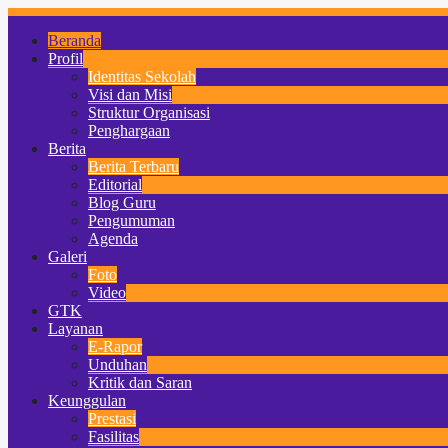
Beranda
Profil
Identitas Sekolah
Visi dan Misi
Struktur Organisasi
Penghargaan
Berita
Berita Terbaru
Editorial
Blog Guru
Pengumuman
Agenda
Galeri
Foto
Video
GTK
Layanan
E-Rapor
Unduhan
Kritik dan Saran
Keunggulan
Prestasi
Fasilitas