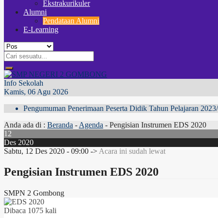
Ekstrakurikuler
Alumni
Pendataan Alumni
E-Learning
Info Sekolah
Kamis, 06 Agu 2026
Pengumuman Penerimaan Peserta Didik Tahun Pelajaran 2023/2
Anda ada di :
Beranda
-
Agenda
-
Pengisian Instrumen EDS 2020
12
Des 2020
Sabtu, 12 Des 2020 - 09:00 ->
Acara ini sudah lewat
Pengisian Instrumen EDS 2020
SMPN 2 Gombong
Dibaca 1075 kali