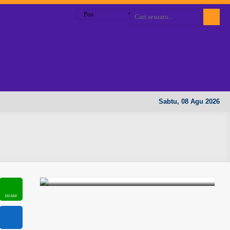
https://pgrilampung.org/
https://pgrimadiun.org/
https://pgrijambi.org/
https://pgrijabar.org/
kampungbet
https://pgribali.org/
Sabtu, 08 Agu 2026