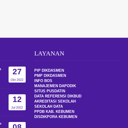
LAYANAN
n
27
PIP DIKDASMEN
PMP DIKDASMEN
Okt 2022
INFO BOS
MANAJEMEN DAPODIK
SITUS PUSDATIN
DATA REFERENSI DIKBUD
12
AKREDITASI SEKOLAH
SEKOLAH DATA
Jul 2022
PPDB KAB. KEBUMEN
DISDIKPOR
A
KEBUMEN
P
08