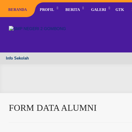
BERANDA
PROFIL
BERITA
GALERI
GTK
Info Sekolah
FORM DATA ALUMNI