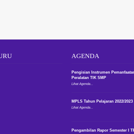
URU
AGENDA
Pengisian Instrumen Pemanfaata
Peralatan TIK SMP
Lihat Agenda...
MPLS Tahun Pelajaran 2022/2023
Lihat Agenda...
Pengambilan Rapor Semester I T