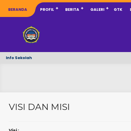
BERANDA
PROFIL
BERITA
GALERI
GTK
Info Sekolah
VISI DAN MISI
Visi :