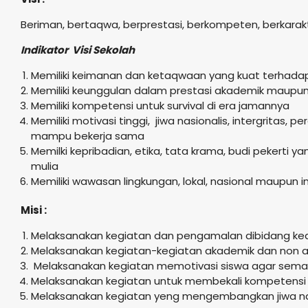
Beriman, bertaqwa, berprestasi, berkompeten, berkara
Indikator Visi Sekolah
Memiliki keimanan dan ketaqwaan yang kuat terhada
Memiliki keunggulan dalam prestasi akademik maupu
Memiliki kompetensi untuk survival di era jamannya
Memiliki motivasi tinggi, jiwa nasionalis, intergritas, p
mampu bekerja sama
Memilki kepribadian, etika, tata krama, budi pekerti y
mulia
Memiliki wawasan lingkungan, lokal, nasional maupun i
Misi :
Melaksanakan kegiatan dan pengamalan dibidang 
Melaksanakan kegiatan-kegiatan akademik dan non 
Melaksanakan kegiatan memotivasi siswa agar sema
Melaksanakan kegiatan untuk membekali kompetensi
Melaksanakan kegiatan yeng mengembangkan jiwa nasion