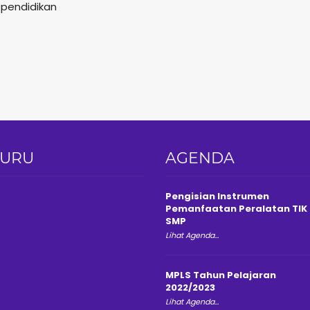
ependidikan
GURU
AGENDA
Pengisian Instrumen
Pemanfaatan Peralatan TIK
SMP
Lihat Agenda...
MPLS Tahun Pelajaran
2022/2023
Lihat Agenda...