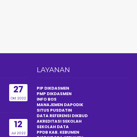
LAYANAN
27
PIP DIKDASMEN
PMP DIKDASMEN
Okt 2022
INFO BOS
MANAJEMEN DAPODIK
SITUS PUSDATIN
DATA REFERENSI DIKBUD
12
AKREDITASI SEKOLAH
SEKOLAH DATA
PPDB KAB. KEBUMEN
Jul 2022