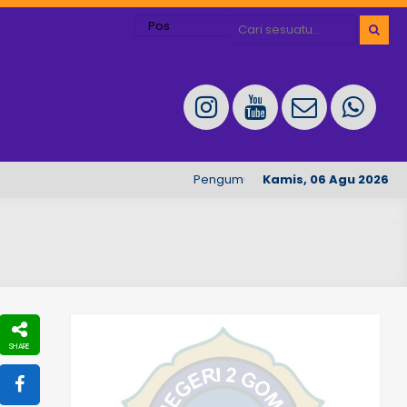
https://pgrilampung.org/
https://pgrimadiun.org/
https://pgrijambi.org/
https://pgrijabar.org/
https://pgribali.org/
kampungbet
kampungbet
kampungbet
toto togel
situs toto
situs toto
situs gacor
toto togel
slot gacor hari ini
idibabel.org
idimalut.org
Pengumuman Penerimaan Peserta Didik
Kamis, 06 Agu 2026
idimusi.org
idilombok.org
idisingkang.org
idiluwu.org