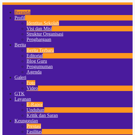
Beranda
Profil
Identitas Sekolah
Visi dan Misi
Struktur Organisasi
Penghargaan
Berita
Berita Terbaru
Editorial
Blog Guru
Pengumuman
Agenda
Galeri
Foto
Video
GTK
Layanan
E-Rapor
Unduhan
Kritik dan Saran
Keunggulan
Prestasi
Fasilitas