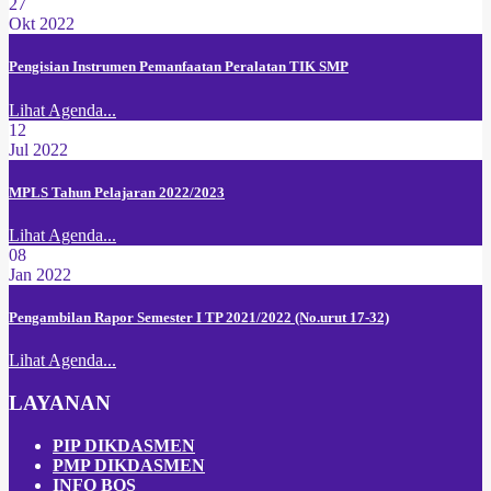
27
Okt 2022
Pengisian Instrumen Pemanfaatan Peralatan TIK SMP
Lihat Agenda...
12
Jul 2022
MPLS Tahun Pelajaran 2022/2023
Lihat Agenda...
08
Jan 2022
Pengambilan Rapor Semester I TP 2021/2022 (No.urut 17-32)
Lihat Agenda...
LAYANAN
PIP DIKDASMEN
PMP DIKDASMEN
INFO BOS