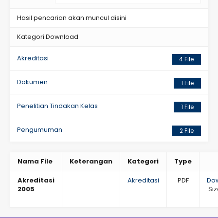
Hasil pencarian akan muncul disini
Kategori Download
Akreditasi
4 File
Dokumen
1 File
Penelitian Tindakan Kelas
1 File
Pengumuman
2 File
Nama File
Keterangan
Kategori
Type
Akreditasi
Akreditasi
PDF
Do
2005
Siz