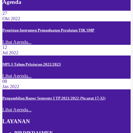
Agenda
27
Okt 2022
Pengisian Instrumen Pemanfaatan Peralatan TIK SMP
Lihat Agenda...
12
Jul 2022
MPLS Tahun Pelajaran 2022/2023
Lihat Agenda...
08
Jan 2022
Pengambilan Rapor Semester I TP 2021/2022 (No.urut 17-32)
Lihat Agenda...
LAYANAN
PIP DIKDASMEN