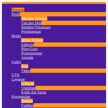
Beranda
Profil
Identitas Sekolah
Visi dan Misi
Struktur Organisasi
Penghargaan
Berita
Berita Terbaru
Editorial
Blog Guru
Pengumuman
Agenda
Galeri
Foto
Video
GTK
Layanan
E-Rapor
Unduhan
Kritik dan Saran
Keunggulan
Prestasi
Fasilitas