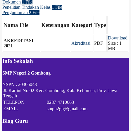
Dokumen
1 File
Penelitian Tindakan Kelas
1 File
Pengumuman
2 File
Nama File
Keterangan
Kategori
Type
Download
AKREDITASI
Akreditasi
PDF
Size : 1
2021
MB
Info Sekolah
SMP Negeri 2 Gombong
NSPN :
20305043
Jl. Kartini No.02 Kec. Gombong, Kab. Kebumen, Prov. Jawa
Tengah
TELEPON
0287-4710663
EMAIL
smpn2gb@gmail.com
Blog Guru