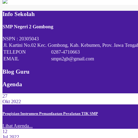
Info Sekolah
SMP Negeri 2 Gombong
NSPN :
20305043
Jl. Kartini No.02 Kec. Gombong, Kab. Kebumen, Prov. Jawa Tenga
TELEPON
0287-4710663
EMAIL
smpn2gb@gmail.com
Blog Guru
Agenda
27
Okt 2022
Pengisian Instrumen Pemanfaatan Peralatan TIK SMP
Lihat Agenda...
12
Jul 2022