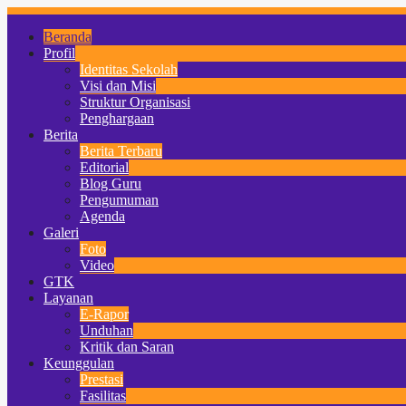
Beranda
Profil
Identitas Sekolah
Visi dan Misi
Struktur Organisasi
Penghargaan
Berita
Berita Terbaru
Editorial
Blog Guru
Pengumuman
Agenda
Galeri
Foto
Video
GTK
Layanan
E-Rapor
Unduhan
Kritik dan Saran
Keunggulan
Prestasi
Fasilitas