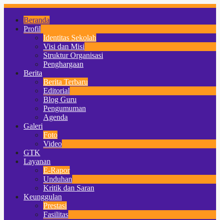
Beranda
Profil
Identitas Sekolah
Visi dan Misi
Struktur Organisasi
Penghargaan
Berita
Berita Terbaru
Editorial
Blog Guru
Pengumuman
Agenda
Galeri
Foto
Video
GTK
Layanan
E-Rapor
Unduhan
Kritik dan Saran
Keunggulan
Prestasi
Fasilitas