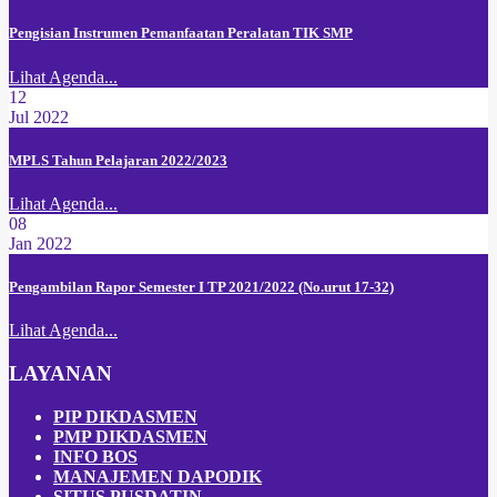
Pengisian Instrumen Pemanfaatan Peralatan TIK SMP
Lihat Agenda...
12
Jul 2022
MPLS Tahun Pelajaran 2022/2023
Lihat Agenda...
08
Jan 2022
Pengambilan Rapor Semester I TP 2021/2022 (No.urut 17-32)
Lihat Agenda...
LAYANAN
PIP DIKDASMEN
PMP DIKDASMEN
INFO BOS
MANAJEMEN DAPODIK
SITUS PUSDATIN