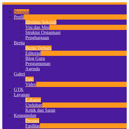
Beranda
Profil
Identitas Sekolah
Visi dan Misi
Struktur Organisasi
Penghargaan
Berita
Berita Terbaru
Editorial
Blog Guru
Pengumuman
Agenda
Galeri
Foto
Video
GTK
Layanan
E-Rapor
Unduhan
Kritik dan Saran
Keunggulan
Prestasi
Fasilitas