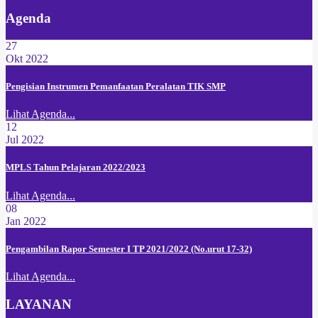
Agenda
27
Okt 2022
Pengisian Instrumen Pemanfaatan Peralatan TIK SMP
Lihat Agenda...
12
Jul 2022
MPLS Tahun Pelajaran 2022/2023
Lihat Agenda...
08
Jan 2022
Pengambilan Rapor Semester I TP 2021/2022 (No.urut 17-32)
Lihat Agenda...
LAYANAN