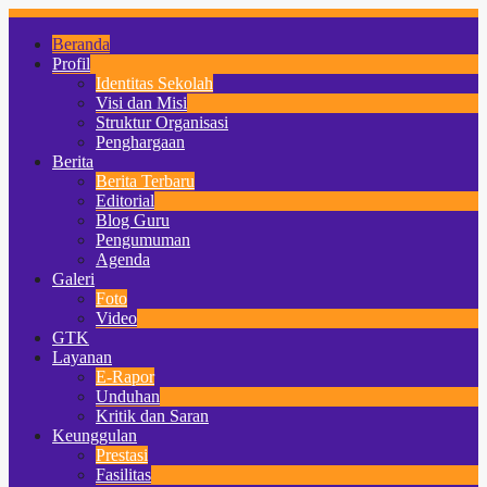
Beranda
Profil
Identitas Sekolah
Visi dan Misi
Struktur Organisasi
Penghargaan
Berita
Berita Terbaru
Editorial
Blog Guru
Pengumuman
Agenda
Galeri
Foto
Video
GTK
Layanan
E-Rapor
Unduhan
Kritik dan Saran
Keunggulan
Prestasi
Fasilitas