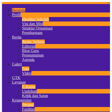
https://pgrilampung.org/
https://pgrimadiun.org/
https://pgrijambi.org/
kampungbet
kampungbet
kampungbet
https://pgrijabar.org/
https://pgribali.org/
toto togel
Beranda
situs toto
Profil
situs toto
Identitas Sekolah
situs gacor
Visi dan Misi
toto togel
Struktur Organisasi
slot gacor hari ini
Penghargaan
idibabel.org
Berita
idimalut.org
Berita Terbaru
idimusi.org
Editorial
idilombok.org
Blog Guru
idisingkang.org
Pengumuman
idiluwu.org
Agenda
Galeri
Foto
Video
GTK
Layanan
E-Rapor
Unduhan
Kritik dan Saran
Keunggulan
Prestasi
Fasilitas