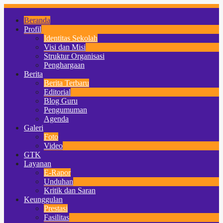
Beranda
Profil
Identitas Sekolah
Visi dan Misi
Struktur Organisasi
Penghargaan
Berita
Berita Terbaru
Editorial
Blog Guru
Pengumuman
Agenda
Galeri
Foto
Video
GTK
Layanan
E-Rapor
Unduhan
Kritik dan Saran
Keunggulan
Prestasi
Fasilitas