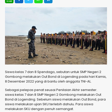
Siswa kelas 7 dan 8 Spendago, sebutan untuk SMP Negeri 2
Gombong melakukan Out Bond di Logending pada hari Kamis,
8 Desember 2022 yang di bantu oleh anggota TNI-AL.
Sebagai pelepas penat seusai Penilaian Akhir semester.
siswa kelas 7 dan 8 SMP Negeri 2 Gombong melakukan Out
Bond di Logending. Sebelum siswa melakukan Out Bond, para
siswa melakukan ujian SKU terlebih dahulu. Para siswa
melakukan SKU dengan penuh semangat.