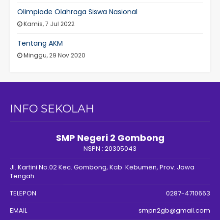
Olimpiade Olahraga Siswa Nasional
Kamis, 7 Jul 2022
Tentang AKM
Minggu, 29 Nov 2020
INFO SEKOLAH
SMP Negeri 2 Gombong
NSPN :
20305043
Jl. Kartini No.02 Kec. Gombong, Kab. Kebumen, Prov. Jawa
Tengah
TELEPON
0287-4710663
EMAIL
smpn2gb@gmail.com