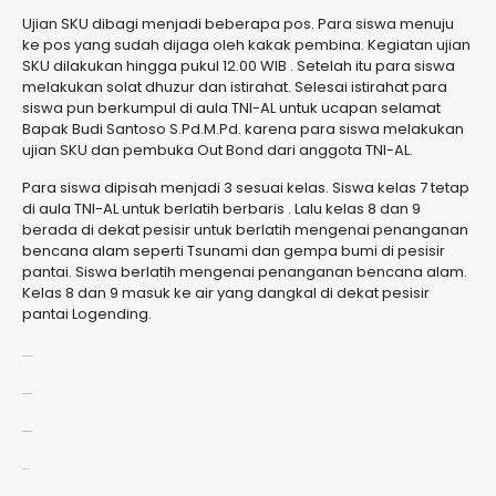
Ujian SKU dibagi menjadi beberapa pos. Para siswa menuju
ke pos yang sudah dijaga oleh kakak pembina. Kegiatan ujian
SKU dilakukan hingga pukul 12.00 WIB . Setelah itu para siswa
melakukan solat dhuzur dan istirahat. Selesai istirahat para
siswa pun berkumpul di aula TNI-AL untuk ucapan selamat
Bapak Budi Santoso S.Pd.M.Pd. karena para siswa melakukan
ujian SKU dan pembuka Out Bond dari anggota TNI-AL.
Para siswa dipisah menjadi 3 sesuai kelas. Siswa kelas 7 tetap
di aula TNI-AL untuk berlatih berbaris . Lalu kelas 8 dan 9
berada di dekat pesisir untuk berlatih mengenai penanganan
bencana alam seperti Tsunami dan gempa bumi di pesisir
pantai. Siswa berlatih mengenai penanganan bencana alam.
Kelas 8 dan 9 masuk ke air yang dangkal di dekat pesisir
pantai Logending.
kampungbet
kampungbet
kampungbet
link slot