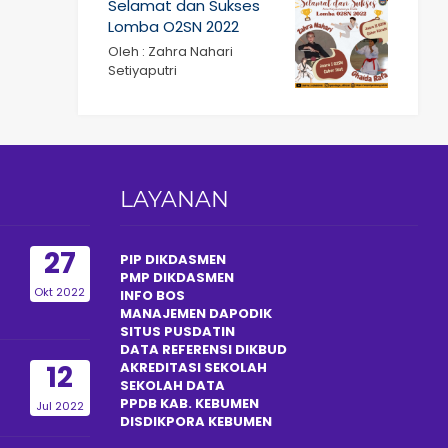
Selamat dan Sukses
Lomba O2SN 2022
Oleh : Zahra Nahari
Setiyaputri
LAYANAN
27
PIP DIKDASMEN
PMP DIKDASMEN
Okt 2022
INFO BOS
MANAJEMEN DAPODIK
SITUS PUSDATIN
DATA REFERENSI DIKBUD
12
AKREDITASI SEKOLAH
SEKOLAH DATA
PPDB KAB. KEBUMEN
Jul 2022
DISDIKPOR
A
KEBUMEN