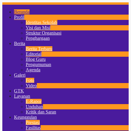
Beranda
Profil
Identitas Sekolah
Visi dan Misi
Struktur Organisasi
Penghargaan
Berita
Berita Terbaru
Editorial
Blog Guru
Pengumuman
Agenda
Galeri
Foto
Video
GTK
Layanan
E-Rapor
Unduhan
Kritik dan Saran
Keunggulan
Prestasi
Fasilitas