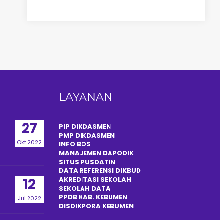
LAYANAN
27
PIP DIKDASMEN
PMP DIKDASMEN
Okt 2022
INFO BOS
MANAJEMEN DAPODIK
SITUS PUSDATIN
DATA REFERENSI DIKBUD
12
AKREDITASI SEKOLAH
SEKOLAH DATA
PPDB KAB. KEBUMEN
Jul 2022
DISDIKPOR
A
KEBUMEN