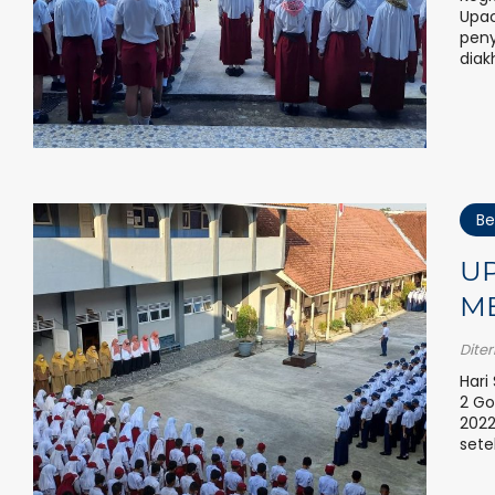
Upac
peny
diakh
Be
U
M
Dite
Hari
2 Go
2022
sete