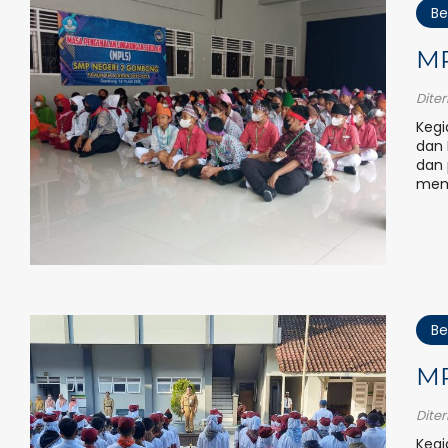
Be
M
Dite
Kegi
dan 
dan 
mema
Be
M
Dite
Kegi