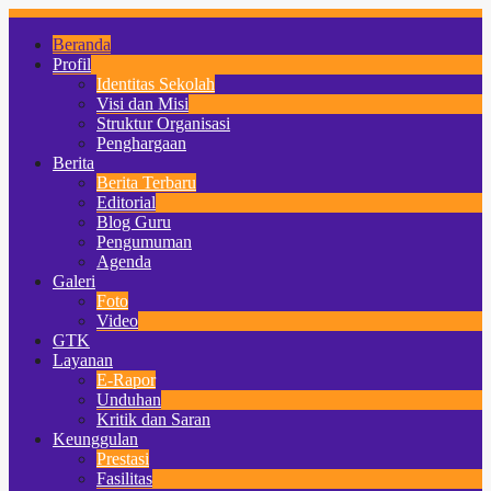
Beranda
Profil
Identitas Sekolah
Visi dan Misi
Struktur Organisasi
Penghargaan
Berita
Berita Terbaru
Editorial
Blog Guru
Pengumuman
Agenda
Galeri
Foto
Video
GTK
Layanan
E-Rapor
Unduhan
Kritik dan Saran
Keunggulan
Prestasi
Fasilitas