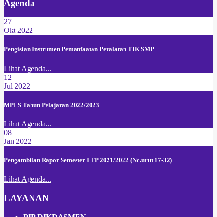
Agenda
27
Okt 2022
Pengisian Instrumen Pemanfaatan Peralatan TIK SMP
Lihat Agenda...
12
Jul 2022
MPLS Tahun Pelajaran 2022/2023
Lihat Agenda...
08
Jan 2022
Pengambilan Rapor Semester I TP 2021/2022 (No.urut 17-32)
Lihat Agenda...
LAYANAN
PIP DIKDASMEN