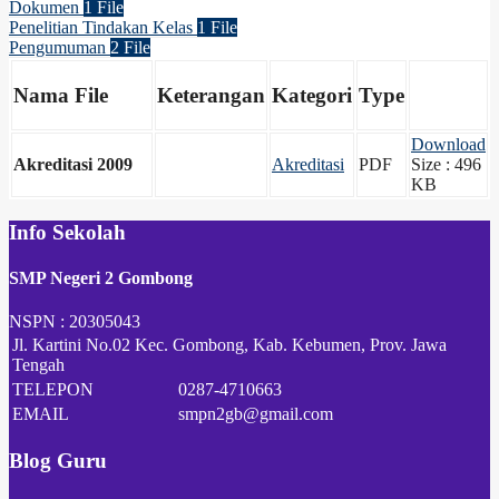
Dokumen
1 File
Penelitian Tindakan Kelas
1 File
Pengumuman
2 File
Nama File
Keterangan
Kategori
Type
Download
Akreditasi 2009
Akreditasi
PDF
Size : 496
KB
Info Sekolah
SMP Negeri 2 Gombong
NSPN :
20305043
Jl. Kartini No.02 Kec. Gombong, Kab. Kebumen, Prov. Jawa
Tengah
TELEPON
0287-4710663
EMAIL
smpn2gb@gmail.com
Blog Guru