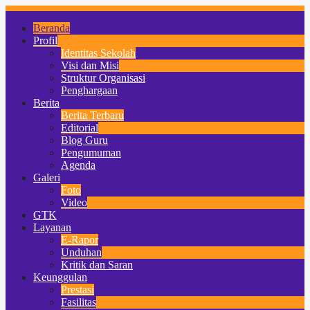
Beranda
Profil
Identitas Sekolah
Visi dan Misi
Struktur Organisasi
Penghargaan
Berita
Berita Terbaru
Editorial
Blog Guru
Pengumuman
Agenda
Galeri
Foto
Video
GTK
Layanan
E-Rapor
Unduhan
Kritik dan Saran
Keunggulan
Prestasi
Fasilitas