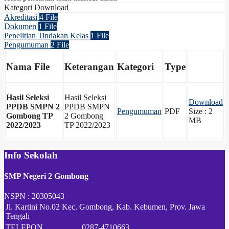
Kategori Download
Akreditasi
4 File
Dokumen
1 File
Penelitian Tindakan Kelas
1 File
Pengumuman
2 File
Nama File
Keterangan
Kategori
Type
Hasil Seleksi
Hasil Seleksi
Download
PPDB SMPN 2
PPDB SMPN
Pengumuman
PDF
Size : 2
Gombong TP
2 Gombong
MB
2022/2023
TP 2022/2023
Info Sekolah
SMP Negeri 2 Gombong
NSPN :
20305043
Jl. Kartini No.02 Kec. Gombong, Kab. Kebumen, Prov. Jawa
Tengah
TELEPON
0287-4710663