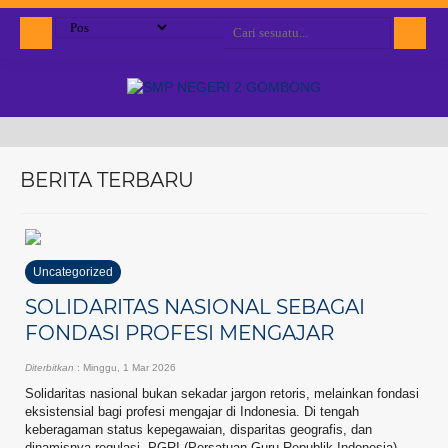
BERITA TERBARU
Uncategorized
SOLIDARITAS NASIONAL SEBAGAI
FONDASI PROFESI MENGAJAR
Diterbitkan
: Minggu, 1 Mar 2026
Solidaritas nasional bukan sekadar jargon retoris, melainkan fondasi
eksistensial bagi profesi mengajar di Indonesia. Di tengah
keberagaman status kepegawaian, disparitas geografis, dan
dinamisnya regulasi, PGRI (Persatuan Guru Republik Indonesia)