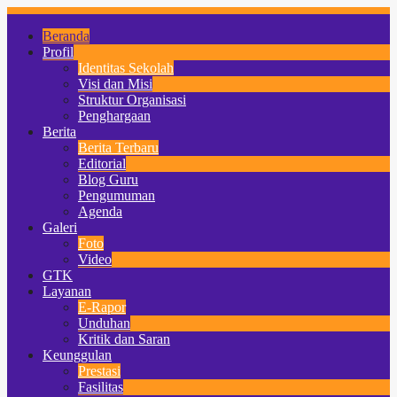
Beranda
Profil
Identitas Sekolah
Visi dan Misi
Struktur Organisasi
Penghargaan
Berita
Berita Terbaru
Editorial
Blog Guru
Pengumuman
Agenda
Galeri
Foto
Video
GTK
Layanan
E-Rapor
Unduhan
Kritik dan Saran
Keunggulan
Prestasi
Fasilitas