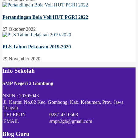
Pertandingan Bola Voli HUT PGRI 2022
27 Oktober 2022
PLS Tahun Pelajaran 2019-2020
29 November 2020
Info Sekolah
SMP Negeri 2 Gombong
NSPN :
20305043
Jl. Kartini No.02 Kec. Gombong, Kab. Kebumen, Prov. Jawa
Tengah
TELEPON
0287-4710663
EMAIL
smpn2gb@gmail.com
Blog Guru