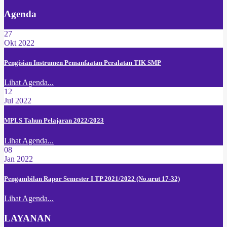
Agenda
27
Okt 2022
Pengisian Instrumen Pemanfaatan Peralatan TIK SMP
Lihat Agenda...
12
Jul 2022
MPLS Tahun Pelajaran 2022/2023
Lihat Agenda...
08
Jan 2022
Pengambilan Rapor Semester I TP 2021/2022 (No.urut 17-32)
Lihat Agenda...
LAYANAN