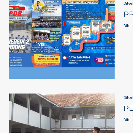
Diter
PP
Ditul
Diter
P
Ditul