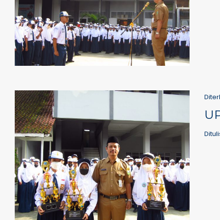
Diter
U
Ditul