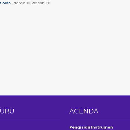
is oleh
: admin001 admin001
GURU
AGENDA
Pengisian Instrumen