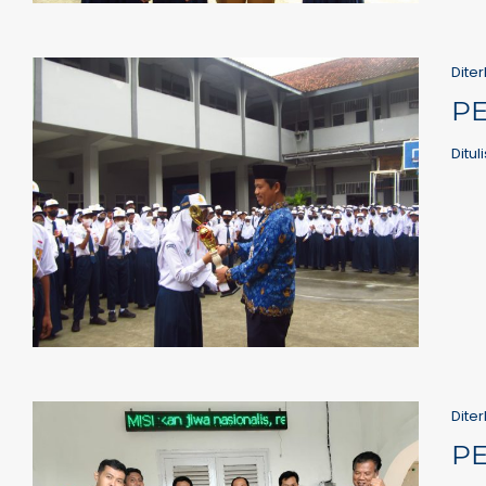
Diter
P
Ditul
Diter
PE