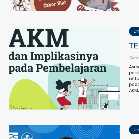
Un
T
Dite
Ase
peni
untu
pada
AKM,
Un