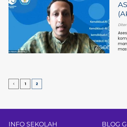
A
(A
Dite
Ase
komp
mamp
masy
1
2
INFO SEKOLAH
BLOG 