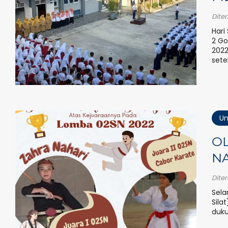
Dite
Hari
2 Go
2022
sete
Un
O
N
Dite
Sela
Sila
duku