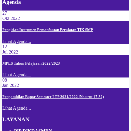
Agenda
27
Okt 2022
Pengisian Instrumen Pemanfaatan Peralatan TIK SMP
Lihat Agenda...
12
Jul 2022
MPLS Tahun Pelajaran 2022/2023
Lihat Agenda...
08
Jan 2022
Pengambilan Rapor Semester I TP 2021/2022 (No.urut 17-32)
Lihat Agenda...
LAYANAN
PIP DIKDASMEN