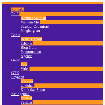
Beranda
Profil
Identitas Sekolah
Visi dan Misi
Struktur Organisasi
Penghargaan
Berita
Berita Terbaru
Editorial
Blog Guru
Pengumuman
Agenda
Galeri
Foto
Video
GTK
Layanan
E-Rapor
Unduhan
Kritik dan Saran
Keunggulan
Prestasi
Fasilitas