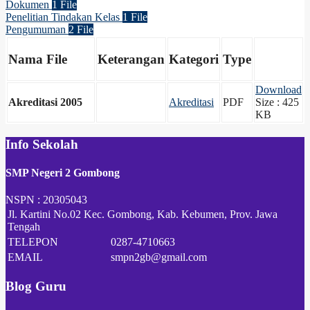
Dokumen
1 File
Penelitian Tindakan Kelas
1 File
Pengumuman
2 File
Nama File
Keterangan
Kategori
Type
Download
Akreditasi 2005
Akreditasi
PDF
Size : 425
KB
Info Sekolah
SMP Negeri 2 Gombong
NSPN :
20305043
Jl. Kartini No.02 Kec. Gombong, Kab. Kebumen, Prov. Jawa
Tengah
TELEPON
0287-4710663
EMAIL
smpn2gb@gmail.com
Blog Guru