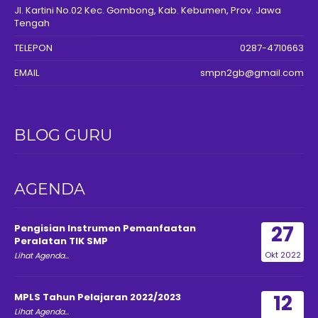
Jl. Kartini No.02 Kec. Gombong, Kab. Kebumen, Prov. Jawa
Tengah
TELEPON
0287-4710663
EMAIL
smpn2gb@gmail.com
BLOG GURU
AGENDA
27
Pengisian Instrumen Pemanfaatan
Peralatan TIK SMP
Okt 2022
Lihat Agenda...
12
MPLS Tahun Pelajaran 2022/2023
Lihat Agenda...