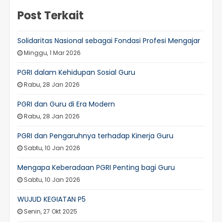
Post Terkait
Solidaritas Nasional sebagai Fondasi Profesi Mengajar
Minggu, 1 Mar 2026
PGRI dalam Kehidupan Sosial Guru
Rabu, 28 Jan 2026
PGRI dan Guru di Era Modern
Rabu, 28 Jan 2026
PGRI dan Pengaruhnya terhadap Kinerja Guru
Sabtu, 10 Jan 2026
Mengapa Keberadaan PGRI Penting bagi Guru
Sabtu, 10 Jan 2026
WUJUD KEGIATAN P5
Senin, 27 Okt 2025