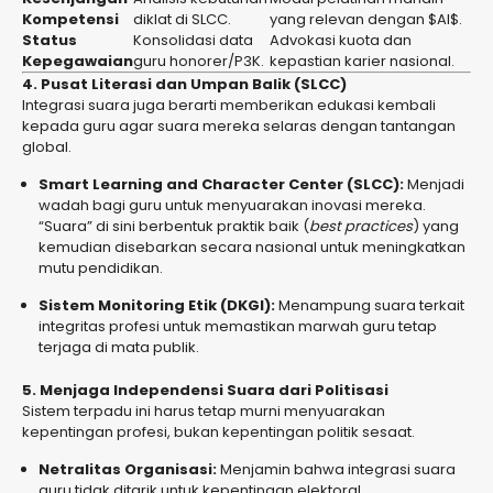
Kompetensi
diklat di SLCC.
yang relevan dengan
$AI$
.
Status
Konsolidasi data
Advokasi kuota dan
Kepegawaian
guru honorer/P3K.
kepastian karier nasional.
4. Pusat Literasi dan Umpan Balik (SLCC)
Integrasi suara juga berarti memberikan edukasi kembali
kepada guru agar suara mereka selaras dengan tantangan
global.
Smart Learning and Character Center (SLCC):
Menjadi
wadah bagi guru untuk menyuarakan inovasi mereka.
“Suara” di sini berbentuk praktik baik (
best practices
) yang
kemudian disebarkan secara nasional untuk meningkatkan
mutu pendidikan.
Sistem Monitoring Etik (DKGI):
Menampung suara terkait
integritas profesi untuk memastikan marwah guru tetap
terjaga di mata publik.
5. Menjaga Independensi Suara dari Politisasi
Sistem terpadu ini harus tetap murni menyuarakan
kepentingan profesi, bukan kepentingan politik sesaat.
Netralitas Organisasi:
Menjamin bahwa integrasi suara
guru tidak ditarik untuk kepentingan elektoral