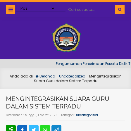
kampungbet
kampungbet
kampungbet
kampungbet
kampungbet
kampungbet
kotabet
Pengumuman Penerimaan Peserta Didik Tahu
Anda ada di :
Beranda
-
Uncategorized
-
Mengintegrasikan
Suara Guru dalam Sistem Terpadu
MENGINTEGRASIKAN SUARA GURU
DALAM SISTEM TERPADU
Diterbitkan :
Minggu, 1 Maret 2026
- Kategori :
Uncategorized