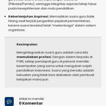
(Pilkada/Pemilu), sehingga integritas aspirasi tetap fokus
pada kesejahteraan dan mutu pendidikan.
Keberlanjutan Aspirasi:
Memastikan suara guru tidak
hilang saat terjadi pergantian pejabat pemerintahan,
karena suara tersebut telah “melembaga” dalam sistem
organisasi.
Kesimpulan:
Mengintegrasikan suara guru adalah cara kita
memuliakan profesi
. Dengan sistem terpadu di
PGRI, setiap pendapat guru di pelosok memiliki
kesempatan yang sama untuk mengubah wajah
pendidikan Indonesia. Suara yang bersatu adalah
kekuatan yang tidak bisa diabaikan oleh pembuat
kebijakan mana pun.
Artikel ini memiliki
0 Komentar