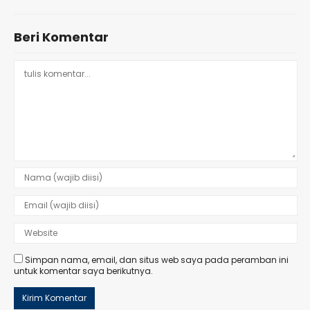
Beri Komentar
Simpan nama, email, dan situs web saya pada peramban ini
untuk komentar saya berikutnya.