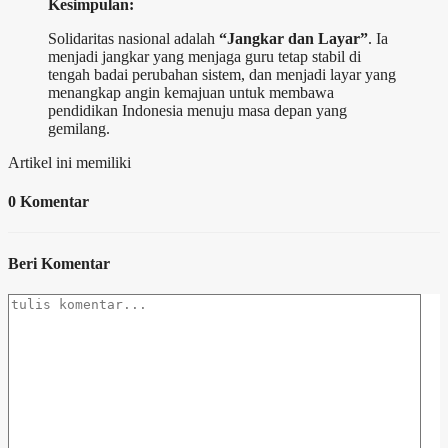
Kesimpulan:
Solidaritas nasional adalah
“Jangkar dan Layar”
. Ia
menjadi jangkar yang menjaga guru tetap stabil di
tengah badai perubahan sistem, dan menjadi layar yang
menangkap angin kemajuan untuk membawa
pendidikan Indonesia menuju masa depan yang
gemilang.
Artikel ini memiliki
0 Komentar
Beri Komentar