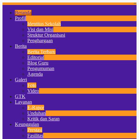
kampungbet
kampungbet
kampungbet
kampungbet
kampungbet
kampungbet
kampungbet
kampungbet
kampungbet
kampungbet
kotabet
Beranda
Profil
Identitas Sekolah
Visi dan Misi
Struktur Organisasi
Penghargaan
Berita
Berita Terbaru
Editorial
Blog Guru
Pengumuman
Agenda
Galeri
Foto
Video
GTK
Layanan
E-Rapor
Unduhan
Kritik dan Saran
Keunggulan
Prestasi
Fasilitas