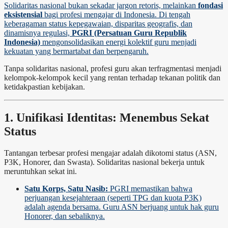
Solidaritas nasional bukan sekadar jargon retoris, melainkan
fondasi
eksistensial
bagi profesi mengajar di Indonesia. Di tengah
keberagaman status kepegawaian, disparitas geografis, dan
dinamisnya regulasi,
PGRI (Persatuan Guru Republik
Indonesia)
mengonsolidasikan energi kolektif guru menjadi
kekuatan yang bermartabat dan berpengaruh.
Tanpa solidaritas nasional, profesi guru akan terfragmentasi menjadi
kelompok-kelompok kecil yang rentan terhadap tekanan politik dan
ketidakpastian kebijakan.
1. Unifikasi Identitas: Menembus Sekat
Status
Tantangan terbesar profesi mengajar adalah dikotomi status (ASN,
P3K, Honorer, dan Swasta). Solidaritas nasional bekerja untuk
meruntuhkan sekat ini.
Satu Korps, Satu Nasib:
PGRI memastikan bahwa
perjuangan kesejahteraan (seperti TPG dan kuota P3K)
adalah agenda bersama. Guru ASN berjuang untuk hak guru
Honorer, dan sebaliknya.