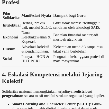
Profesi
Pilar
Manifestasi Nyata
Dampak bagi Guru
Solidaritas
Berbagi praktik
Guru tidak merasa “tertinggal”
Intelektual
baik melalui SLCC.
sendirian oleh teknologi
$AI$
.
Dana
Bantalan finansial saat terjadi
Ekonomi
Kesetiakawanan &
musibah atau krisis.
Koperasi.
Advokasi kolektif
Keberanian mendidik tanpa rasa
Hukum
& pendampingan.
takut yang berlebihan.
Perayaan HGN &
Penguatan kebanggaan profesi di
Sosial
HUT PGRI.
mata masyarakat.
4. Eskalasi Kompetensi melalui Jejaring
Kolektif
Solidaritas nasional memungkinkan terjadinya
redistribusi
pengetahuan
secara masif melalui struktur organisasi yang kapiler.
Smart Learning and Character Center (SLCC):
Guru-
guru yang telah mahir digital di satu provinsi dapat melatih