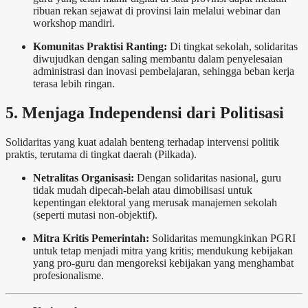
ribuan rekan sejawat di provinsi lain melalui webinar dan
workshop mandiri.
Komunitas Praktisi Ranting:
Di tingkat sekolah, solidaritas
diwujudkan dengan saling membantu dalam penyelesaian
administrasi dan inovasi pembelajaran, sehingga beban kerja
terasa lebih ringan.
5. Menjaga Independensi dari Politisasi
Solidaritas yang kuat adalah benteng terhadap intervensi politik
praktis, terutama di tingkat daerah (Pilkada).
Netralitas Organisasi:
Dengan solidaritas nasional, guru
tidak mudah dipecah-belah atau dimobilisasi untuk
kepentingan elektoral yang merusak manajemen sekolah
(seperti mutasi non-objektif).
Mitra Kritis Pemerintah:
Solidaritas memungkinkan PGRI
untuk tetap menjadi mitra yang kritis; mendukung kebijakan
yang pro-guru dan mengoreksi kebijakan yang menghambat
profesionalisme.