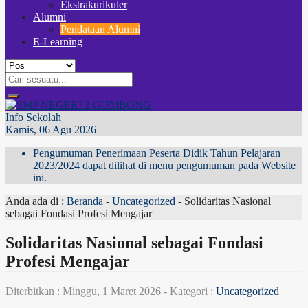
Ekstrakurikuler
Alumni
Pendataan Alumni
E-Learning
Info Sekolah
Kamis, 06 Agu 2026
Pengumuman Penerimaan Peserta Didik Tahun Pelajaran
2023/2024 dapat dilihat di menu pengumuman pada Website
ini.
Anda ada di :
Beranda
-
Uncategorized
-
Solidaritas Nasional
sebagai Fondasi Profesi Mengajar
Solidaritas Nasional sebagai Fondasi
Profesi Mengajar
Diterbitkan :
Minggu, 1 Maret 2026
- Kategori :
Uncategorized