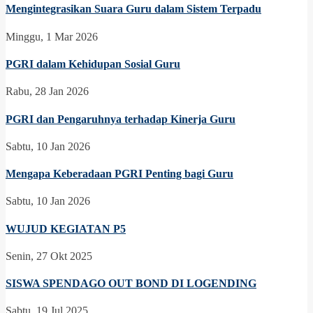
Mengintegrasikan Suara Guru dalam Sistem Terpadu
Minggu, 1 Mar 2026
PGRI dalam Kehidupan Sosial Guru
Rabu, 28 Jan 2026
PGRI dan Pengaruhnya terhadap Kinerja Guru
Sabtu, 10 Jan 2026
Mengapa Keberadaan PGRI Penting bagi Guru
Sabtu, 10 Jan 2026
WUJUD KEGIATAN P5
Senin, 27 Okt 2025
SISWA SPENDAGO OUT BOND DI LOGENDING
Sabtu, 19 Jul 2025