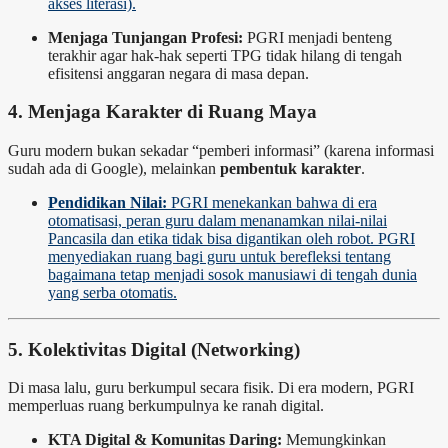
akses literasi).
Menjaga Tunjangan Profesi:
PGRI menjadi benteng
terakhir agar hak-hak seperti TPG tidak hilang di tengah
efisitensi anggaran negara di masa depan.
4. Menjaga Karakter di Ruang Maya
Guru modern bukan sekadar “pemberi informasi” (karena informasi
sudah ada di Google), melainkan
pembentuk karakter
.
Pendidikan Nilai:
PGRI menekankan bahwa di era
otomatisasi, peran guru dalam menanamkan nilai-nilai
Pancasila dan etika tidak bisa digantikan oleh robot. PGRI
menyediakan ruang bagi guru untuk berefleksi tentang
bagaimana tetap menjadi sosok manusiawi di tengah dunia
yang serba otomatis.
5. Kolektivitas Digital (Networking)
Di masa lalu, guru berkumpul secara fisik. Di era modern, PGRI
memperluas ruang berkumpulnya ke ranah digital.
KTA Digital & Komunitas Daring:
Memungkinkan