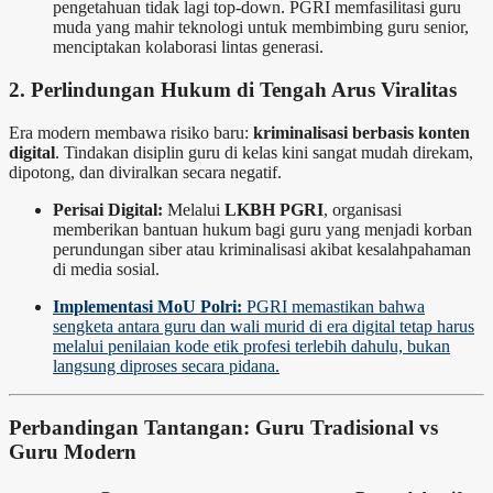
pengetahuan tidak lagi top-down. PGRI memfasilitasi guru
muda yang mahir teknologi untuk membimbing guru senior,
menciptakan kolaborasi lintas generasi.
2. Perlindungan Hukum di Tengah Arus Viralitas
Era modern membawa risiko baru:
kriminalisasi berbasis konten
digital
. Tindakan disiplin guru di kelas kini sangat mudah direkam,
dipotong, dan diviralkan secara negatif.
Perisai Digital:
Melalui
LKBH PGRI
, organisasi
memberikan bantuan hukum bagi guru yang menjadi korban
perundungan siber atau kriminalisasi akibat kesalahpahaman
di media sosial.
Implementasi MoU Polri:
PGRI memastikan bahwa
sengketa antara guru dan wali murid di era digital tetap harus
melalui penilaian kode etik profesi terlebih dahulu, bukan
langsung diproses secara pidana.
Perbandingan Tantangan: Guru Tradisional vs
Guru Modern