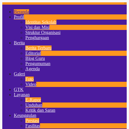
kampungbet
kampungbet
kampungbet
kampungbet
kampungbet
kampungbet
kampungbet
kampungbet
kampungbet
kampungbet
kotabet
Beranda
Profil
Identitas Sekolah
Visi dan Misi
Struktur Organisasi
Penghargaan
Berita
Berita Terbaru
Editorial
Blog Guru
Pengumuman
Agenda
Galeri
Foto
Video
GTK
Layanan
E-Rapor
Unduhan
Kritik dan Saran
Keunggulan
Prestasi
Fasilitas