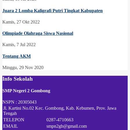
Juara 2 Lomba Kaligrafi Putri Tingkat Kabupaten
Kamis, 27 Okt 2022
Olimpiade Olahraga Siswa Nasional
Kamis, 7 Jul 2022
Tentang AKM
Minggu, 29 Nov 2020
Info Sekolah
SMP Negeri 2 Gombong
NSPN :
20305043
Jl. Kartini No.02 Kec. Gombong, Kab. Kebumen, Prov. Jawa
Tengah
TELEPON
0287-4710663
EMAIL
smpn2gb@gmail.com